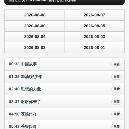
2026-08-08
2026-08-07
2026-08-06
2026-08-05
2026-08-04
2026-08-03
2026-08-02
2026-08-01
00:33 中国故事
回看
01:39 加油!好少年
回看
02:46 思想的力量
回看
03:37 谢谢你来了
回看
04:50 苍狼(57)
回看
05:43 苍狼(58)
回看