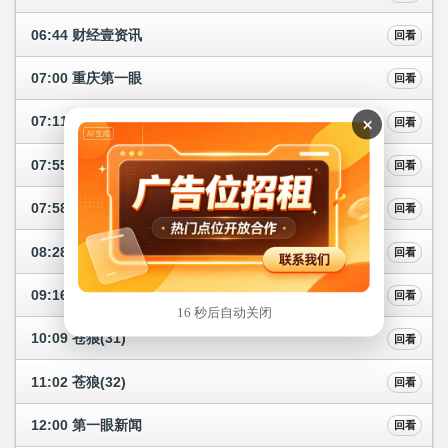
06:44 财经壹资讯
回看
07:00 重庆第一眼
回看
×
07:11 中国故事
回看
07:55 嗨!新重庆Music
回看
07:58 加油!好少年
回看
08:28 苍狼(29)
回看
09:16 苍狼(30)
回看
16 秒后自动关闭
10:09 苍狼(31)
回看
11:02 苍狼(32)
回看
12:00 第一眼新闻
回看