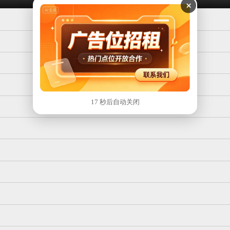
×
17 秒后自动关闭