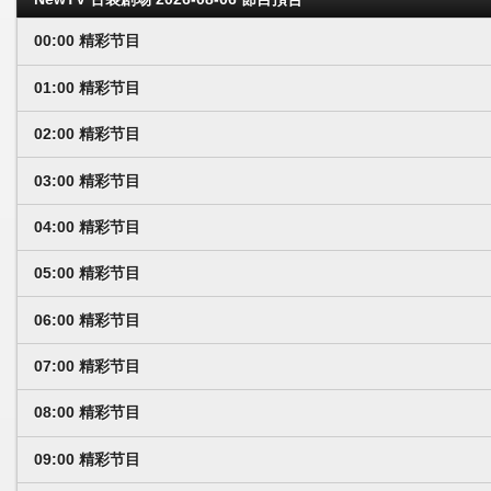
00:00 精彩节目
01:00 精彩节目
02:00 精彩节目
03:00 精彩节目
04:00 精彩节目
05:00 精彩节目
06:00 精彩节目
07:00 精彩节目
08:00 精彩节目
09:00 精彩节目