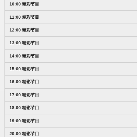
10:00 精彩节目
11:00 精彩节目
12:00 精彩节目
13:00 精彩节目
14:00 精彩节目
15:00 精彩节目
16:00 精彩节目
17:00 精彩节目
18:00 精彩节目
19:00 精彩节目
20:00 精彩节目