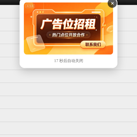
×
16 秒后自动关闭