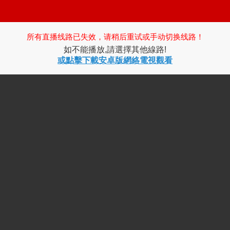
所有直播线路已失效，请稍后重试或手动切换线路！
如不能播放,請選擇其他線路!
或點擊下載安卓版網絡電視觀看