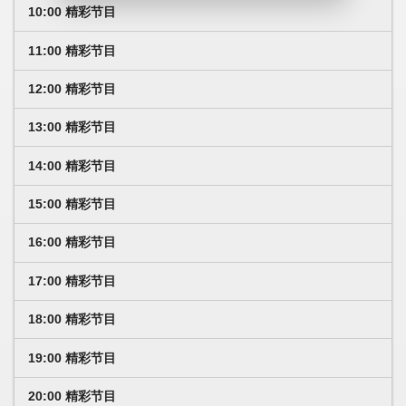
10:00 精彩节目
11:00 精彩节目
12:00 精彩节目
13:00 精彩节目
14:00 精彩节目
15:00 精彩节目
16:00 精彩节目
17:00 精彩节目
18:00 精彩节目
19:00 精彩节目
20:00 精彩节目