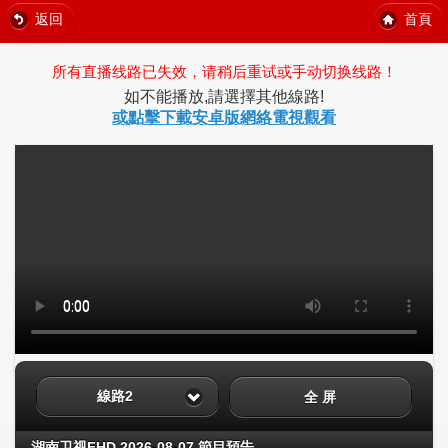
返回
首頁
所有直播线路已失效，请稍后重试或手动切换线路！
如不能播放,請選擇其他線路!
或點擊下載安卓版網絡電視觀看
線路2
全 屏
湖南卫视FHD 2026-08-07 節目預告