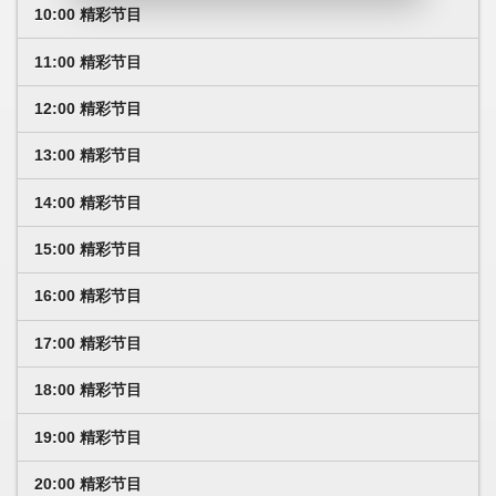
10:00 精彩节目
11:00 精彩节目
12:00 精彩节目
13:00 精彩节目
14:00 精彩节目
15:00 精彩节目
16:00 精彩节目
17:00 精彩节目
18:00 精彩节目
19:00 精彩节目
20:00 精彩节目