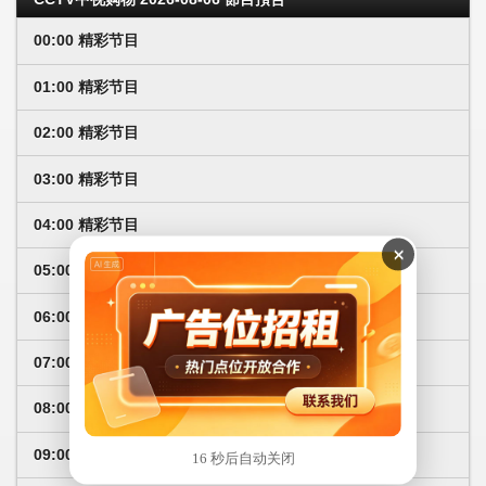
00:00 精彩节目
01:00 精彩节目
02:00 精彩节目
03:00 精彩节目
04:00 精彩节目
×
05:00 精彩节目
06:00 精彩节目
07:00 精彩节目
08:00 精彩节目
09:00 精彩节目
16 秒后自动关闭