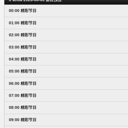
00:00 精彩节目
01:00 精彩节目
02:00 精彩节目
03:00 精彩节目
04:00 精彩节目
05:00 精彩节目
06:00 精彩节目
07:00 精彩节目
08:00 精彩节目
09:00 精彩节目