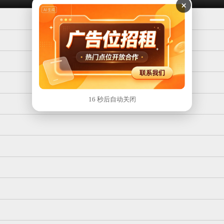
×
16 秒后自动关闭