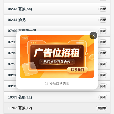
05:43 苍狼(54)
回看
06:44 渝见
回看
07:00 重庆第一眼
回看
×
07:11 中国故事
回看
07:52 早间气象服务
回看
07:57 加油!好少年
回看
08:28 苍狼(9)
回看
17 秒后自动关闭
09:15 苍狼(10)
回看
10:09 苍狼(11)
回看
11:02 苍狼(12)
直播中