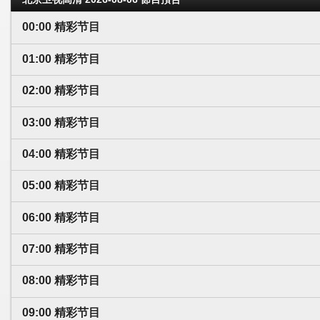
00:00 精彩节目
01:00 精彩节目
02:00 精彩节目
03:00 精彩节目
04:00 精彩节目
05:00 精彩节目
06:00 精彩节目
07:00 精彩节目
08:00 精彩节目
09:00 精彩节目