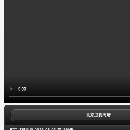
北京卫视高清
北京卫视高清 2026-08-06 節目預告