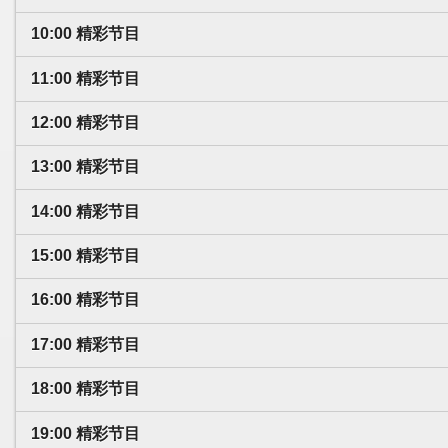
10:00 精彩节目
11:00 精彩节目
12:00 精彩节目
13:00 精彩节目
14:00 精彩节目
15:00 精彩节目
16:00 精彩节目
17:00 精彩节目
18:00 精彩节目
19:00 精彩节目