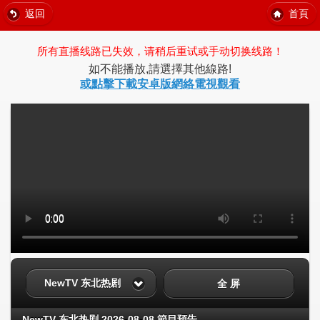
返回
首頁
所有直播线路已失效，请稍后重试或手动切换线路！
如不能播放,請選擇其他線路!
或點擊下載安卓版網絡電視觀看
NewTV 东北热剧
全 屏
NewTV 东北热剧 2026-08-08 節目預告