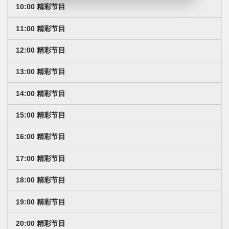
10:00 精彩节目
11:00 精彩节目
12:00 精彩节目
13:00 精彩节目
14:00 精彩节目
15:00 精彩节目
16:00 精彩节目
17:00 精彩节目
18:00 精彩节目
19:00 精彩节目
20:00 精彩节目