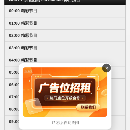
00:00 精彩节目
01:00 精彩节目
02:00 精彩节目
03:00 精彩节目
04:00 精彩节目
×
05:00 精彩节目
06:00 精彩节目
07:00 精彩节目
08:00 精彩节目
09:00 精彩节目
17 秒后自动关闭