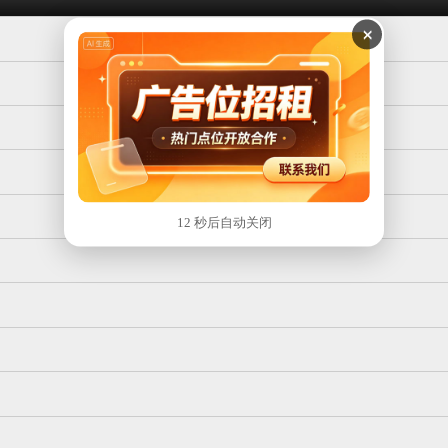
×
11 秒后自动关闭