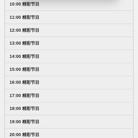
10:00 精彩节目
11:00 精彩节目
12:00 精彩节目
13:00 精彩节目
14:00 精彩节目
15:00 精彩节目
16:00 精彩节目
17:00 精彩节目
18:00 精彩节目
19:00 精彩节目
20:00 精彩节目