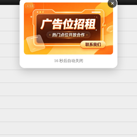
×
16 秒后自动关闭