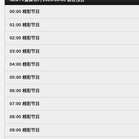
00:00 精彩节目
01:00 精彩节目
02:00 精彩节目
03:00 精彩节目
04:00 精彩节目
05:00 精彩节目
06:00 精彩节目
07:00 精彩节目
08:00 精彩节目
09:00 精彩节目