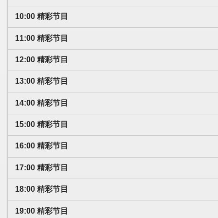
10:00 精彩节目
11:00 精彩节目
12:00 精彩节目
13:00 精彩节目
14:00 精彩节目
15:00 精彩节目
16:00 精彩节目
17:00 精彩节目
18:00 精彩节目
19:00 精彩节目