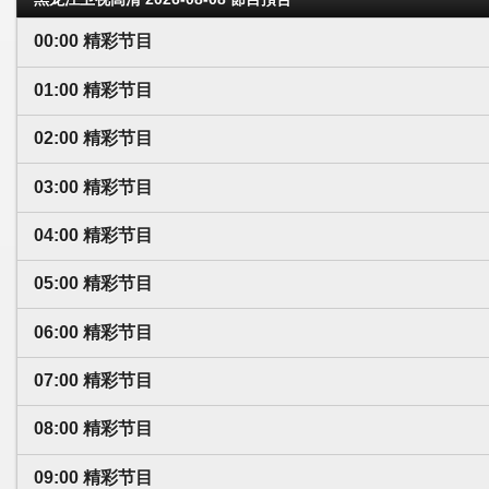
00:00 精彩节目
01:00 精彩节目
02:00 精彩节目
03:00 精彩节目
04:00 精彩节目
05:00 精彩节目
06:00 精彩节目
07:00 精彩节目
08:00 精彩节目
09:00 精彩节目