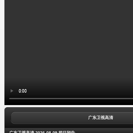
广东卫视高清
广东卫视高清 2026-08-09 節目預告