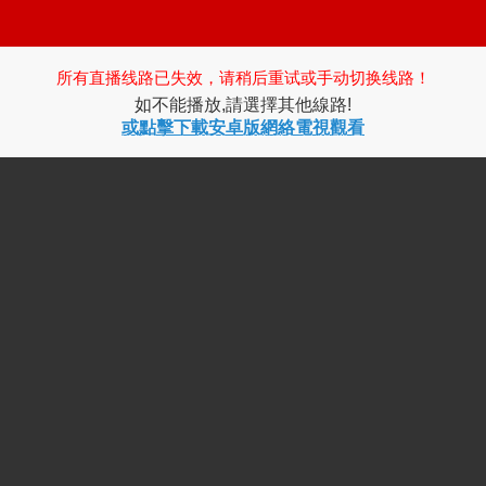
所有直播线路已失效，请稍后重试或手动切换线路！
如不能播放,請選擇其他線路!
或點擊下載安卓版網絡電視觀看