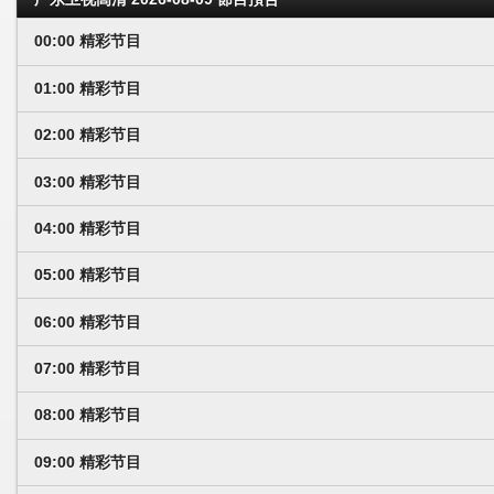
00:00 精彩节目
01:00 精彩节目
02:00 精彩节目
03:00 精彩节目
04:00 精彩节目
05:00 精彩节目
06:00 精彩节目
07:00 精彩节目
08:00 精彩节目
09:00 精彩节目