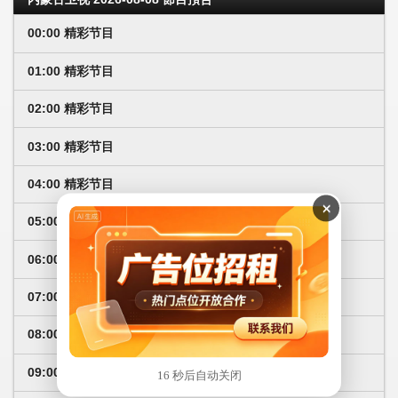
00:00 精彩节目
01:00 精彩节目
02:00 精彩节目
03:00 精彩节目
04:00 精彩节目
×
05:00 精彩节目
06:00 精彩节目
07:00 精彩节目
08:00 精彩节目
09:00 精彩节目
16 秒后自动关闭