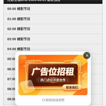
00:00 精彩节目
01:00 精彩节目
02:00 精彩节目
03:00 精彩节目
04:00 精彩节目
×
05:00 精彩节目
06:00 精彩节目
07:00 精彩节目
08:00 精彩节目
09:00 精彩节目
14 秒后自动关闭