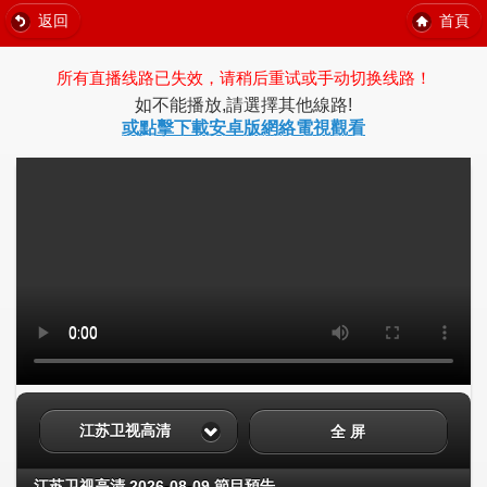
返回
首頁
所有直播线路已失效，请稍后重试或手动切换线路！
如不能播放,請選擇其他線路!
或點擊下載安卓版網絡電視觀看
江苏卫视高清
全 屏
江苏卫视高清 2026-08-09 節目預告