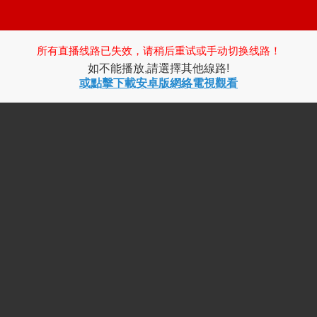
所有直播线路已失效，请稍后重试或手动切换线路！
如不能播放,請選擇其他線路!
或點擊下載安卓版網絡電視觀看