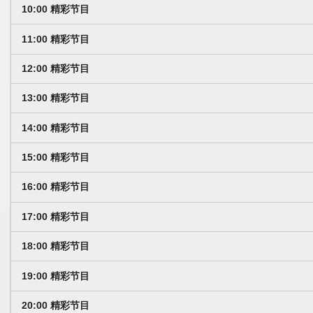
10:00 精彩节目
11:00 精彩节目
12:00 精彩节目
13:00 精彩节目
14:00 精彩节目
15:00 精彩节目
16:00 精彩节目
17:00 精彩节目
18:00 精彩节目
19:00 精彩节目
20:00 精彩节目