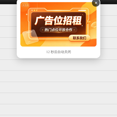
×
12 秒后自动关闭