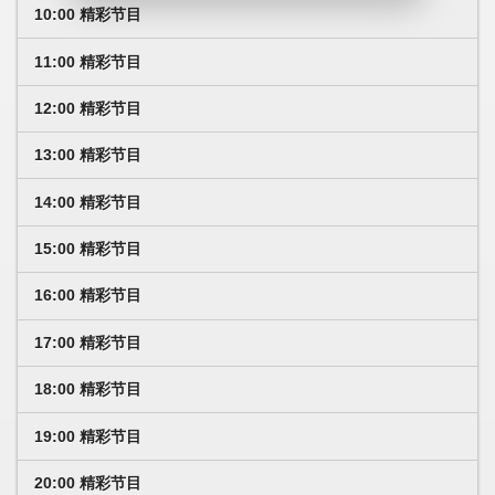
10:00 精彩节目
11:00 精彩节目
12:00 精彩节目
13:00 精彩节目
14:00 精彩节目
15:00 精彩节目
16:00 精彩节目
17:00 精彩节目
18:00 精彩节目
19:00 精彩节目
20:00 精彩节目