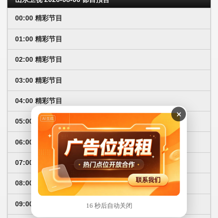
00:00 精彩节目
01:00 精彩节目
02:00 精彩节目
03:00 精彩节目
04:00 精彩节目
×
05:00 精彩节目
06:00 精彩节目
07:00 精彩节目
08:00 精彩节目
09:00 精彩节目
16 秒后自动关闭