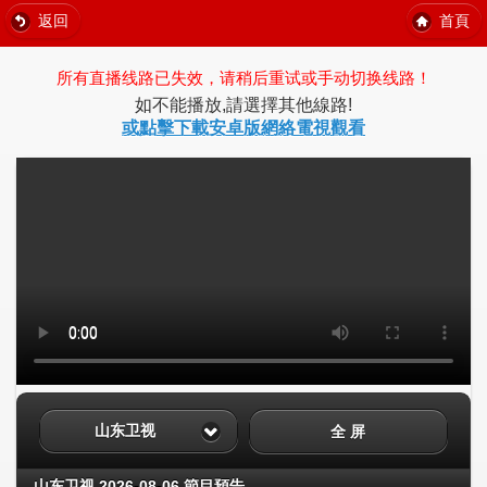
返回
首頁
所有直播线路已失效，请稍后重试或手动切换线路！
如不能播放,請選擇其他線路!
或點擊下載安卓版網絡電視觀看
山东卫视
全 屏
山东卫视 2026-08-06 節目預告