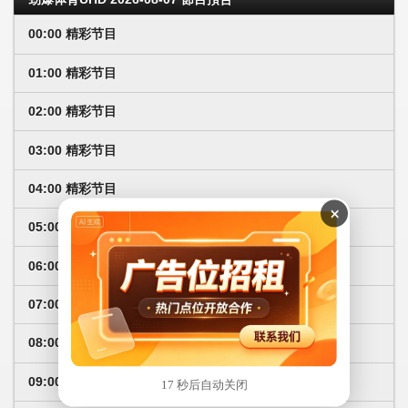
00:00 精彩节目
01:00 精彩节目
02:00 精彩节目
03:00 精彩节目
04:00 精彩节目
×
05:00 精彩节目
06:00 精彩节目
07:00 精彩节目
08:00 精彩节目
09:00 精彩节目
17 秒后自动关闭