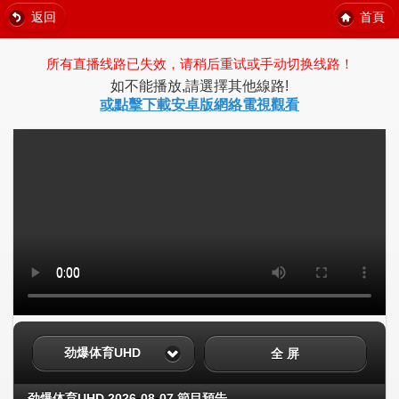
返回
首頁
所有直播线路已失效，请稍后重试或手动切换线路！
如不能播放,請選擇其他線路!
或點擊下載安卓版網絡電視觀看
劲爆体育UHD
全 屏
劲爆体育UHD 2026-08-07 節目預告