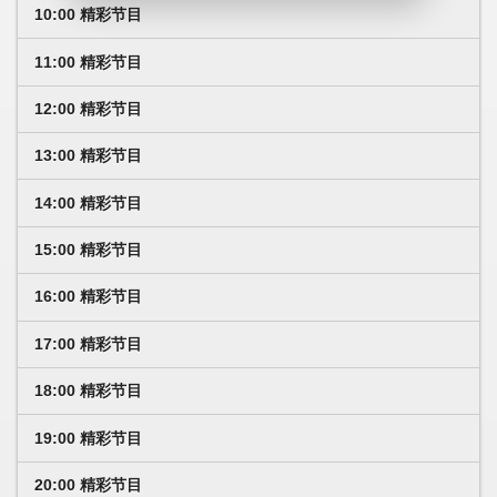
10:00 精彩节目
11:00 精彩节目
12:00 精彩节目
13:00 精彩节目
14:00 精彩节目
15:00 精彩节目
16:00 精彩节目
17:00 精彩节目
18:00 精彩节目
19:00 精彩节目
20:00 精彩节目