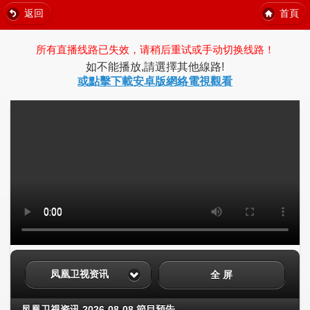
返回
首頁
所有直播线路已失效，请稍后重试或手动切换线路！
如不能播放,請選擇其他線路!
或點擊下載安卓版網絡電視觀看
凤凰卫视资讯
全 屏
凤凰卫视资讯 2026-08-08 節目預告