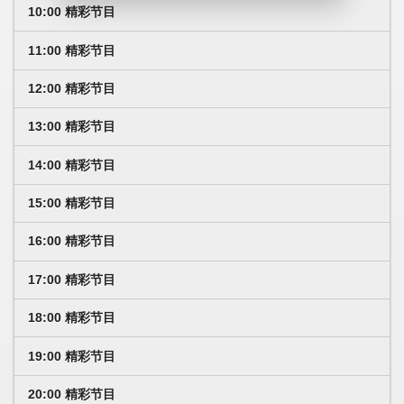
10:00 精彩节目
11:00 精彩节目
12:00 精彩节目
13:00 精彩节目
14:00 精彩节目
15:00 精彩节目
16:00 精彩节目
17:00 精彩节目
18:00 精彩节目
19:00 精彩节目
20:00 精彩节目