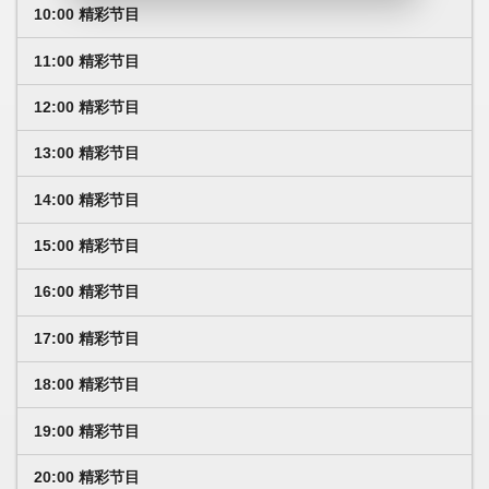
10:00 精彩节目
11:00 精彩节目
12:00 精彩节目
13:00 精彩节目
14:00 精彩节目
15:00 精彩节目
16:00 精彩节目
17:00 精彩节目
18:00 精彩节目
19:00 精彩节目
20:00 精彩节目