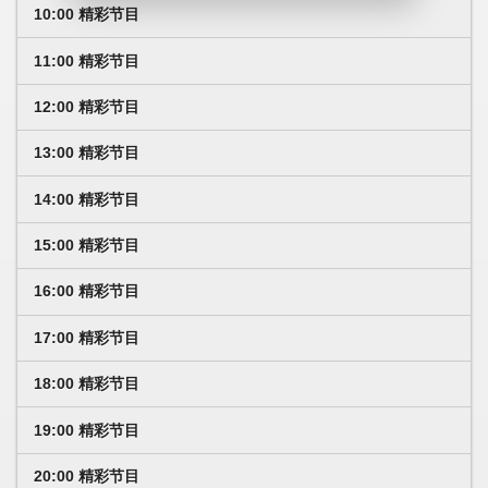
10:00 精彩节目
11:00 精彩节目
12:00 精彩节目
13:00 精彩节目
14:00 精彩节目
15:00 精彩节目
16:00 精彩节目
17:00 精彩节目
18:00 精彩节目
19:00 精彩节目
20:00 精彩节目