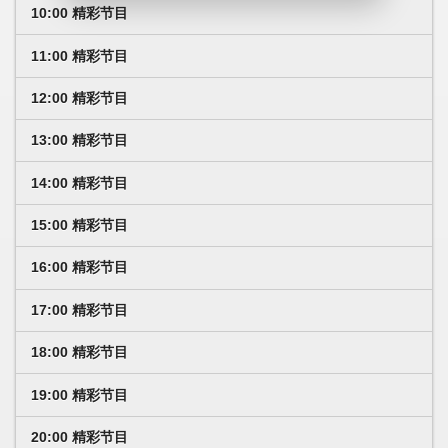
10:00 精彩节目
11:00 精彩节目
12:00 精彩节目
13:00 精彩节目
14:00 精彩节目
15:00 精彩节目
16:00 精彩节目
17:00 精彩节目
18:00 精彩节目
19:00 精彩节目
20:00 精彩节目