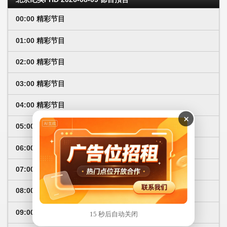
00:00 精彩节目
01:00 精彩节目
02:00 精彩节目
03:00 精彩节目
04:00 精彩节目
×
05:00 精彩节目
06:00 精彩节目
07:00 精彩节目
08:00 精彩节目
09:00 精彩节目
15 秒后自动关闭