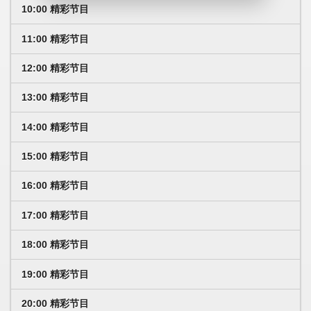
10:00 精彩节目
11:00 精彩节目
12:00 精彩节目
13:00 精彩节目
14:00 精彩节目
15:00 精彩节目
16:00 精彩节目
17:00 精彩节目
18:00 精彩节目
19:00 精彩节目
20:00 精彩节目