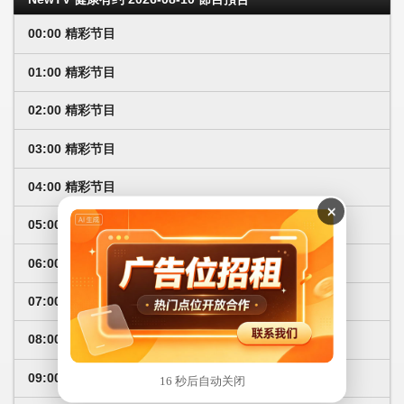
00:00 精彩节目
01:00 精彩节目
02:00 精彩节目
03:00 精彩节目
04:00 精彩节目
×
05:00 精彩节目
06:00 精彩节目
07:00 精彩节目
08:00 精彩节目
09:00 精彩节目
16 秒后自动关闭