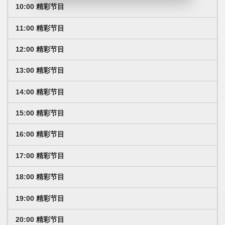
10:00 精彩节目
11:00 精彩节目
12:00 精彩节目
13:00 精彩节目
14:00 精彩节目
15:00 精彩节目
16:00 精彩节目
17:00 精彩节目
18:00 精彩节目
19:00 精彩节目
20:00 精彩节目