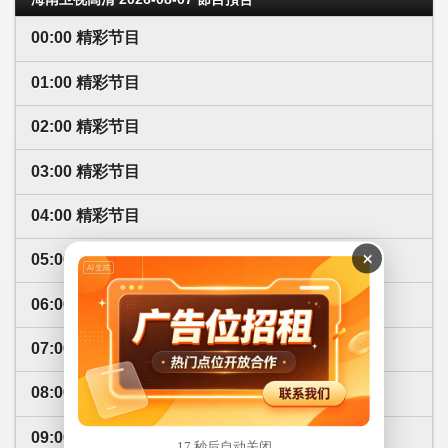
00:00 精彩节目
01:00 精彩节目
02:00 精彩节目
03:00 精彩节目
04:00 精彩节目
×
05:00 精彩节目
06:00 精彩节目
07:00 精彩节目
08:00 精彩节目
09:00 精彩节目
17 秒后自动关闭