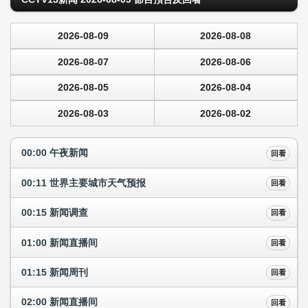
2026-08-09
2026-08-08
2026-08-07
2026-08-06
2026-08-05
2026-08-04
2026-08-03
2026-08-02
00:00 午夜新闻
回看
00:11 世界主要城市天气预报
回看
00:15 新闻调查
回看
01:00 新闻直播间
回看
01:15 新闻周刊
回看
02:00 新闻直播间
回看