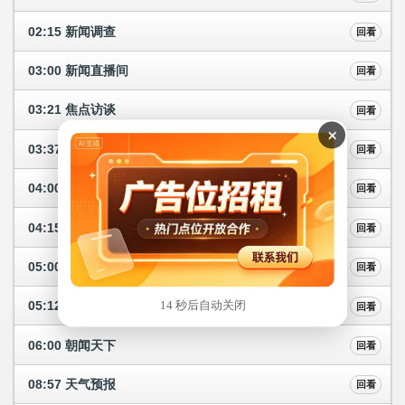
02:15 新闻调查
回看
03:00 新闻直播间
回看
03:21 焦点访谈
回看
×
03:37 军情时间到
回看
04:00 新闻直播间
回看
04:15 新闻周刊
回看
05:00 新闻直播间
回看
14 秒后自动关闭
05:12 新闻调查
回看
06:00 朝闻天下
回看
08:57 天气预报
回看