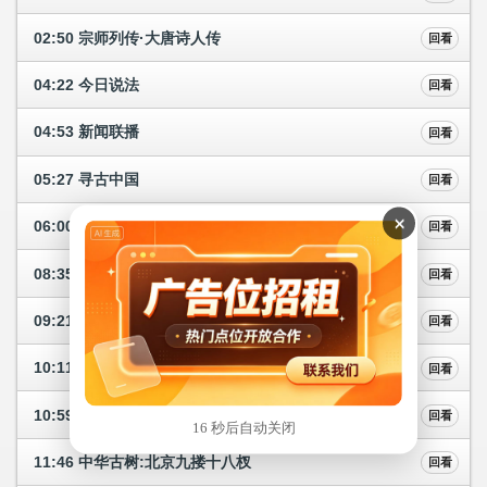
02:50 宗师列传·大唐诗人传
回看
04:22 今日说法
回看
04:53 新闻联播
回看
05:27 寻古中国
回看
×
06:00 朝闻天下
回看
08:35 生活圈
回看
09:21 兵自风中来(9)
回看
10:11 兵自风中来(10)
回看
10:59 兵自风中来(11)
回看
16 秒后自动关闭
11:46 中华古树:北京九搂十八杈
回看