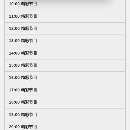
10:00 精彩节目
11:00 精彩节目
12:00 精彩节目
13:00 精彩节目
14:00 精彩节目
15:00 精彩节目
16:00 精彩节目
17:00 精彩节目
18:00 精彩节目
19:00 精彩节目
20:00 精彩节目