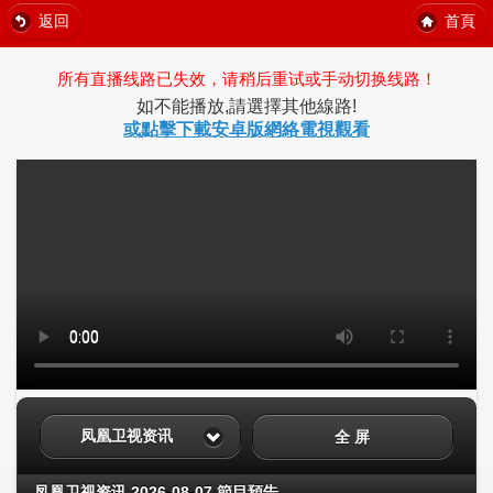
返回
首頁
所有直播线路已失效，请稍后重试或手动切换线路！
如不能播放,請選擇其他線路!
或點擊下載安卓版網絡電視觀看
凤凰卫视资讯
全 屏
凤凰卫视资讯 2026-08-07 節目預告