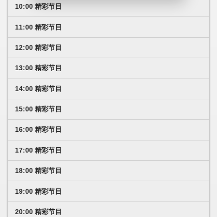
10:00 精彩节目
11:00 精彩节目
12:00 精彩节目
13:00 精彩节目
14:00 精彩节目
15:00 精彩节目
16:00 精彩节目
17:00 精彩节目
18:00 精彩节目
19:00 精彩节目
20:00 精彩节目