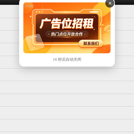
×
16 秒后自动关闭