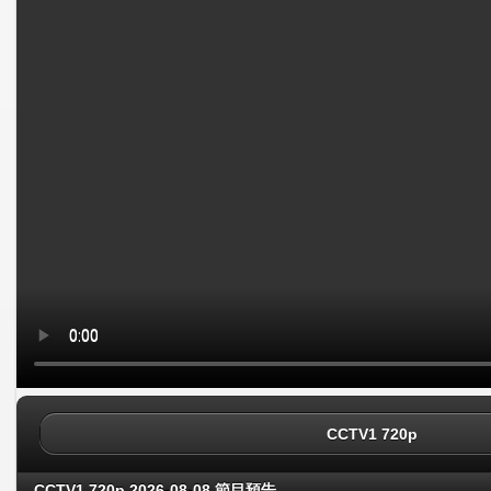
CCTV1 720p
CCTV1 720p 2026-08-08 節目預告