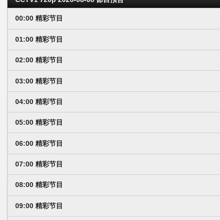
00:00 精彩节目
01:00 精彩节目
02:00 精彩节目
03:00 精彩节目
04:00 精彩节目
05:00 精彩节目
06:00 精彩节目
07:00 精彩节目
08:00 精彩节目
09:00 精彩节目