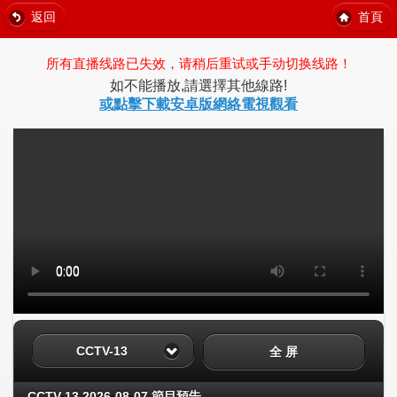
返回
首頁
所有直播线路已失效，请稍后重试或手动切换线路！
如不能播放,請選擇其他線路!
或點擊下載安卓版網絡電視觀看
CCTV-13
全 屏
CCTV-13 2026-08-07 節目預告