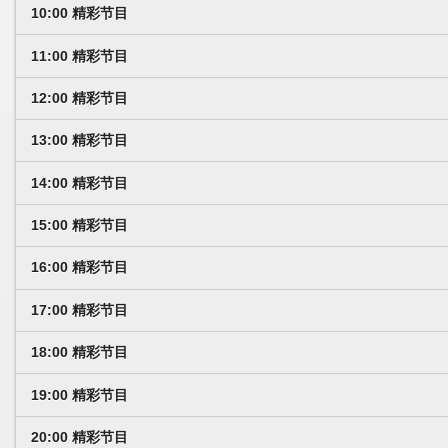
10:00 精彩节目
11:00 精彩节目
12:00 精彩节目
13:00 精彩节目
14:00 精彩节目
15:00 精彩节目
16:00 精彩节目
17:00 精彩节目
18:00 精彩节目
19:00 精彩节目
20:00 精彩节目