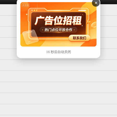
×
15 秒后自动关闭