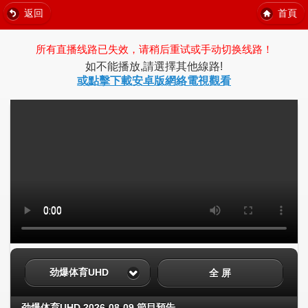
返回
首頁
所有直播线路已失效，请稍后重试或手动切换线路！
如不能播放,請選擇其他線路!
或點擊下載安卓版網絡電視觀看
劲爆体育UHD
全 屏
劲爆体育UHD 2026-08-09 節目預告