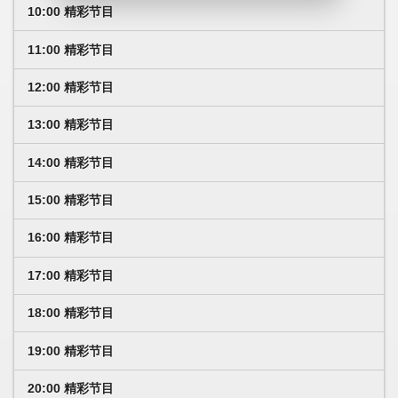
10:00 精彩节目
11:00 精彩节目
12:00 精彩节目
13:00 精彩节目
14:00 精彩节目
15:00 精彩节目
16:00 精彩节目
17:00 精彩节目
18:00 精彩节目
19:00 精彩节目
20:00 精彩节目