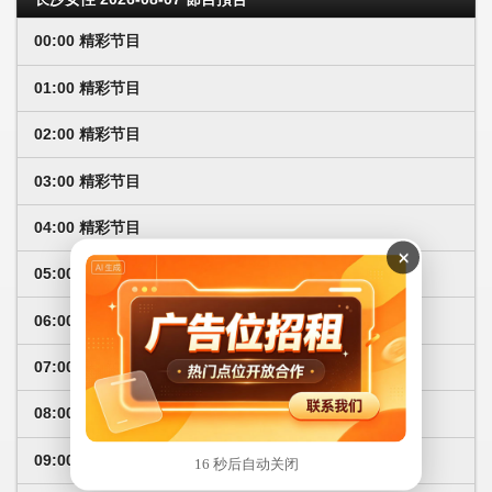
00:00 精彩节目
01:00 精彩节目
02:00 精彩节目
03:00 精彩节目
04:00 精彩节目
×
05:00 精彩节目
06:00 精彩节目
07:00 精彩节目
08:00 精彩节目
09:00 精彩节目
16 秒后自动关闭