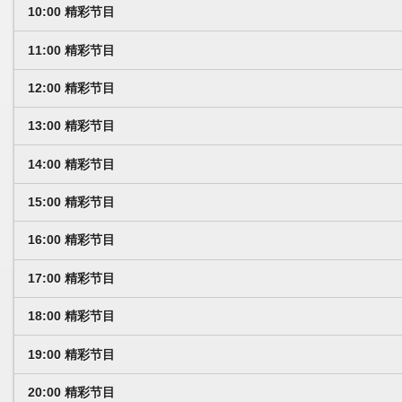
10:00 精彩节目
11:00 精彩节目
12:00 精彩节目
13:00 精彩节目
14:00 精彩节目
15:00 精彩节目
16:00 精彩节目
17:00 精彩节目
18:00 精彩节目
19:00 精彩节目
20:00 精彩节目