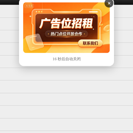
×
15 秒后自动关闭