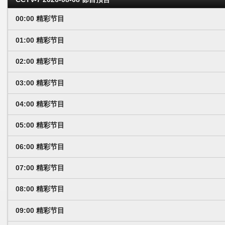
00:00 精彩节目
01:00 精彩节目
02:00 精彩节目
03:00 精彩节目
04:00 精彩节目
05:00 精彩节目
06:00 精彩节目
07:00 精彩节目
08:00 精彩节目
09:00 精彩节目