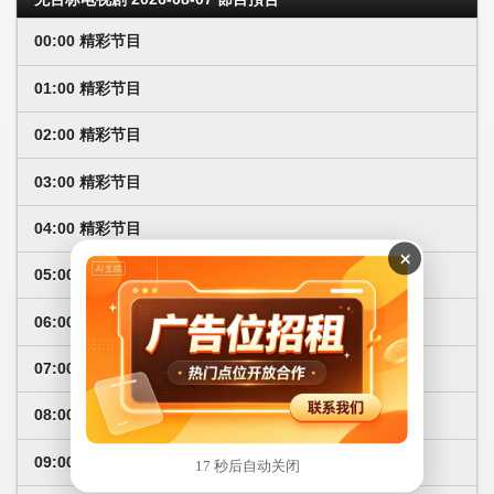
00:00 精彩节目
01:00 精彩节目
02:00 精彩节目
03:00 精彩节目
04:00 精彩节目
×
05:00 精彩节目
06:00 精彩节目
07:00 精彩节目
08:00 精彩节目
09:00 精彩节目
17 秒后自动关闭