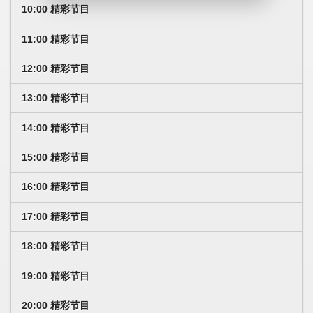
10:00 精彩节目
11:00 精彩节目
12:00 精彩节目
13:00 精彩节目
14:00 精彩节目
15:00 精彩节目
16:00 精彩节目
17:00 精彩节目
18:00 精彩节目
19:00 精彩节目
20:00 精彩节目