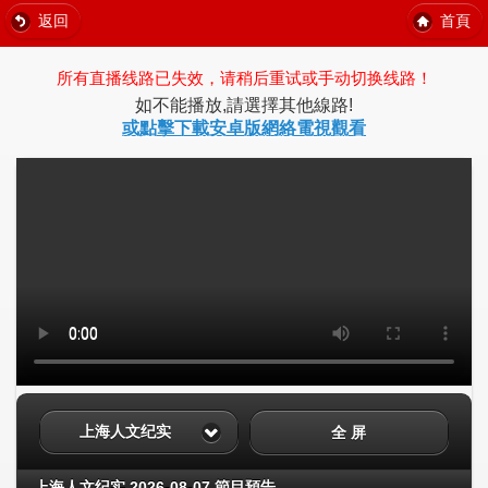
返回
首頁
所有直播线路已失效，请稍后重试或手动切换线路！
如不能播放,請選擇其他線路!
或點擊下載安卓版網絡電視觀看
上海人文纪实
全 屏
上海人文纪实 2026-08-07 節目預告