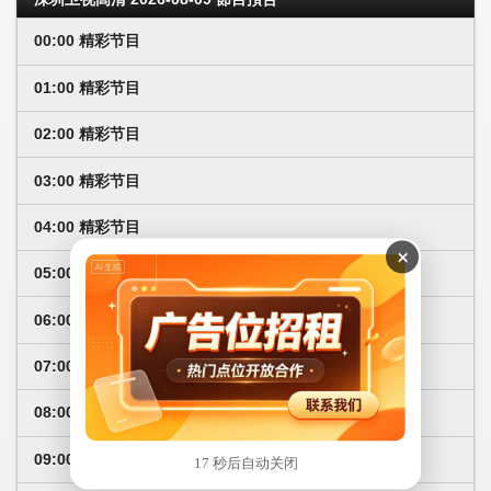
00:00 精彩节目
01:00 精彩节目
02:00 精彩节目
03:00 精彩节目
04:00 精彩节目
×
05:00 精彩节目
06:00 精彩节目
07:00 精彩节目
08:00 精彩节目
09:00 精彩节目
16 秒后自动关闭