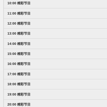
10:00 精彩节目
11:00 精彩节目
12:00 精彩节目
13:00 精彩节目
14:00 精彩节目
15:00 精彩节目
16:00 精彩节目
17:00 精彩节目
18:00 精彩节目
19:00 精彩节目
20:00 精彩节目