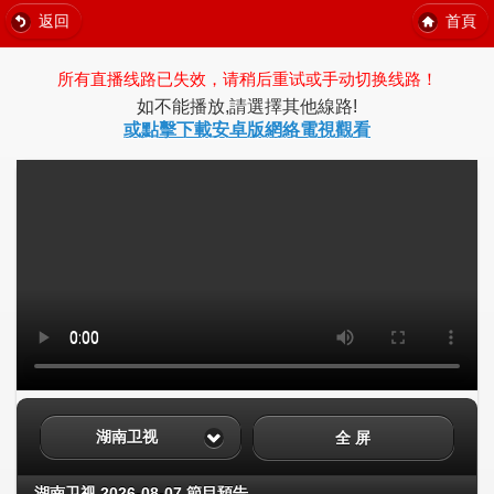
返回
首頁
所有直播线路已失效，请稍后重试或手动切换线路！
如不能播放,請選擇其他線路!
或點擊下載安卓版網絡電視觀看
湖南卫视
全 屏
湖南卫视 2026-08-07 節目預告