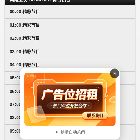
00:00 精彩节目
01:00 精彩节目
02:00 精彩节目
03:00 精彩节目
04:00 精彩节目
×
05:00 精彩节目
06:00 精彩节目
07:00 精彩节目
08:00 精彩节目
09:00 精彩节目
16 秒后自动关闭