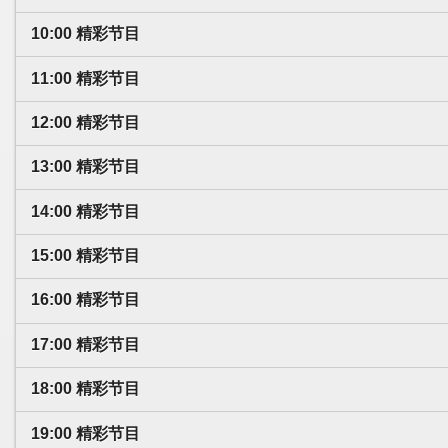
10:00 精彩节目
11:00 精彩节目
12:00 精彩节目
13:00 精彩节目
14:00 精彩节目
15:00 精彩节目
16:00 精彩节目
17:00 精彩节目
18:00 精彩节目
19:00 精彩节目