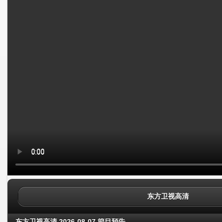
东方卫视高清
东方卫视高清 2026-08-07 節目預告