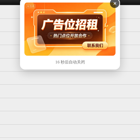
×
16 秒后自动关闭