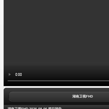
湖南卫视FHD
湖南卫视FHD 2026-08-06 節目預告