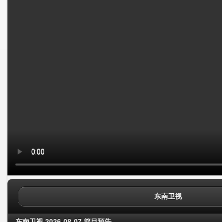
东南卫视
东南卫视 2026-08-07 節目預告