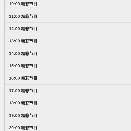
10:00 精彩节目
11:00 精彩节目
12:00 精彩节目
13:00 精彩节目
14:00 精彩节目
15:00 精彩节目
16:00 精彩节目
17:00 精彩节目
18:00 精彩节目
19:00 精彩节目
20:00 精彩节目