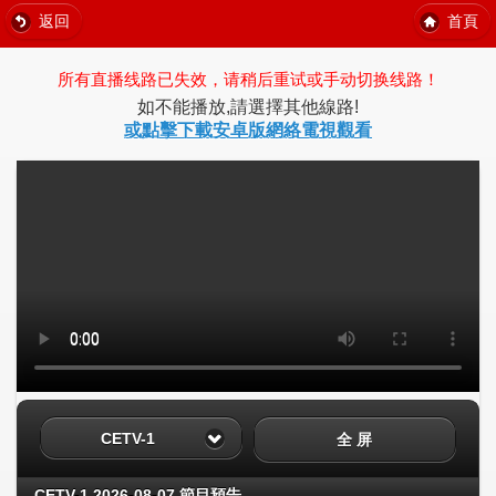
返回
首頁
所有直播线路已失效，请稍后重试或手动切换线路！
如不能播放,請選擇其他線路!
或點擊下載安卓版網絡電視觀看
CETV-1
全 屏
CETV-1 2026-08-07 節目預告