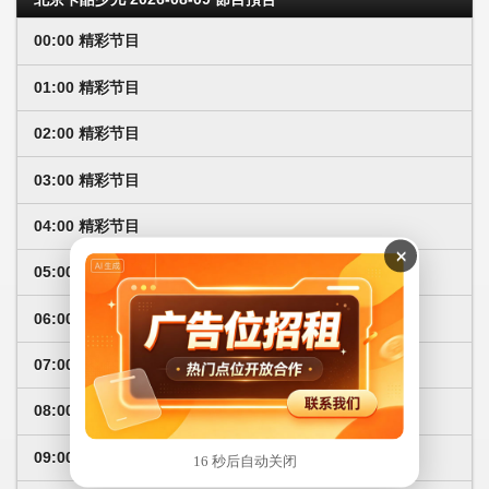
00:00 精彩节目
01:00 精彩节目
02:00 精彩节目
03:00 精彩节目
04:00 精彩节目
×
05:00 精彩节目
06:00 精彩节目
07:00 精彩节目
08:00 精彩节目
09:00 精彩节目
16 秒后自动关闭